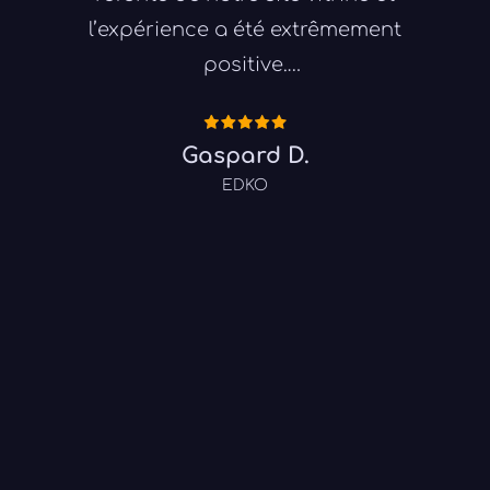
l’expérience a été extrêmement
positive.
Son professionnalisme, sa
disponibilité et la fluidité des
Gaspard D.
échanges ont grandement contribué à
EDKO
la réussite de la mission. Toute l’équipe
est ravie du résultat final et
particulièrement de la qualité de son
travail en design, qui a parfaitement
répondu à nos attentes. Une
collaboration que nous
recommandons sans hésiter !